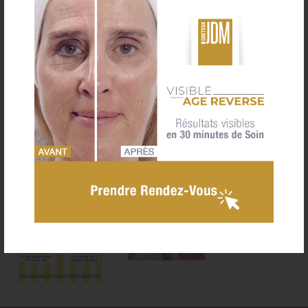
e-carte Cadeau
04 92 92 83 14
Actualités

