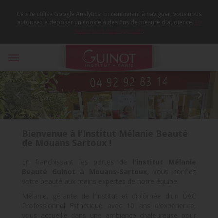
Ce site utilise Google Analytics. En continuant à naviguer, vous nous
autorisez à déposer un cookie à des fins de mesure d'audience.
En
savoir plus ou s'opposer
.
Toggle
navigation


Bienvenue à l'Institut Mélanie Beauté
de Mouans Sartoux !
En franchissant les portes de l
'institut Mélanie
Beauté Guinot à Mouans-Sartoux
,
vous confiez
votre beauté aux mains expertes de notre équipe.
Mélanie, gérante de l'Institut et diplômée d'un BAC
Professionnel Esthétique avec 10 ans d'expérience,
vous accueille dans une ambiance chaleureuse pour