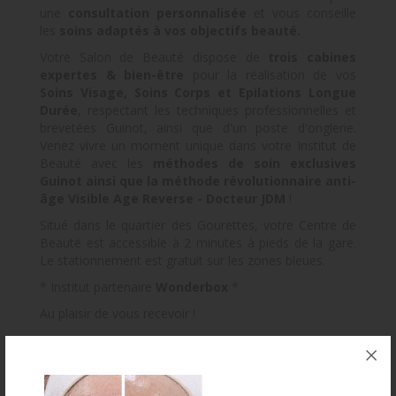
une
consultation personnalisée
et vous conseille
les
soins adaptés à vos objectifs beauté.
Votre Salon de Beauté dispose de
trois cabines
expertes & bien-être
pour la réalisation de vos
Soins Visage, Soins Corps et Epilations Longue
Durée
, respectant les techniques professionnelles et
brevetées Guinot, ainsi que d'un poste d'onglerie.
Venez vivre un moment unique dans votre Institut de
Beauté avec les
méthodes de soin exclusives
Guinot ainsi que la méthode révolutionnaire anti-
âge Visible Age Reverse - Docteur JDM
!
Situé dans le quartier des Gourettes, votre Centre de
Beauté est accessible à 2 minutes à pieds de la gare.
Le stationnement est gratuit sur les zones bleues.
* Institut partenaire
Wonderbox
*
Au plaisir de vous recevoir !
Prise de rendez-vous