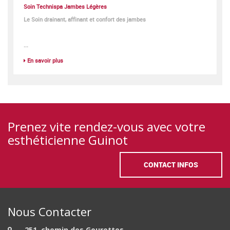
Soin Technispa Jambes Légères
Le Soin drainant, affinant et confort des jambes
...
En savoir plus
Prenez vite rendez-vous avec votre
esthéticienne Guinot
CONTACT INFOS
Nous Contacter
251, chemin des Gourettes