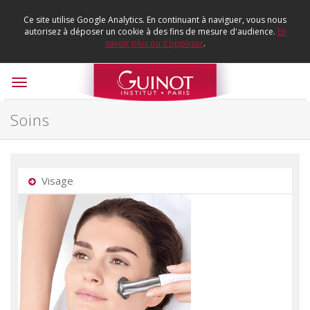
Ce site utilise Google Analytics. En continuant à naviguer, vous nous
autorisez à déposer un cookie à des fins de mesure d'audience.
En
savoir plus ou s'opposer
.
Toggle
navigation
Soins
Visage