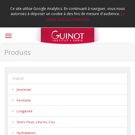
Ce site utilise Google Analytics. En continuant à naviguer, vous nous
autorisez à déposer un cookie à des fins de mesure d'audience.
En
savoir plus ou s'opposer
.
Toggle
navigation
Produits
VISAGE
Jeunesse
Fermeté
Longevité
Soins Yeux, Lèvres, Cou
Hydratation