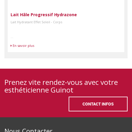
Lait Hâle Progressif Hydrazone
Lait Hydratant Effet Soleil - Corps
...
En savoir plus
Prenez vite rendez-vous avec votre
esthéticienne Guinot
CONTACT INFOS
Nous Contacter