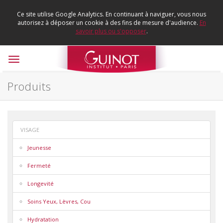
Ce site utilise Google Analytics. En continuant à naviguer, vous nous
autorisez à déposer un cookie à des fins de mesure d'audience.
En
savoir plus ou s'opposer
.
Toggle
navigation
Produits
VISAGE
Jeunesse
Fermeté
Longevité
Soins Yeux, Lèvres, Cou
Hydratation