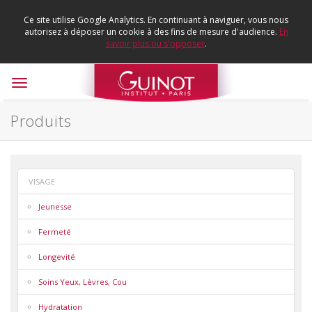
Ce site utilise Google Analytics. En continuant à naviguer, vous nous
autorisez à déposer un cookie à des fins de mesure d'audience.
En
savoir plus ou s'opposer
.
Toggle
navigation
Produits
VISAGE
Jeunesse
Fermeté
Longevité
Soins Yeux, Lèvres, Cou
Hydratation